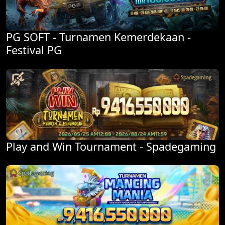
PG SOFT - Turnamen Kemerdekaan -
Festival PG
Play and Win Tournament - Spadegaming