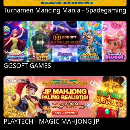
Turnamen Mancing Mania - Spadegaming
GGSOFT GAMES
PLAYTECH - MAGIC MAHJONG JP