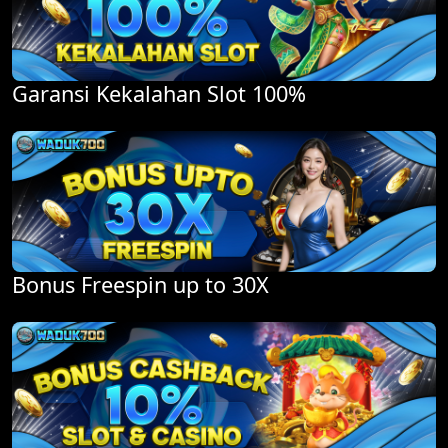
Garansi Kekalahan Slot 100%
Bonus Freespin up to 30X