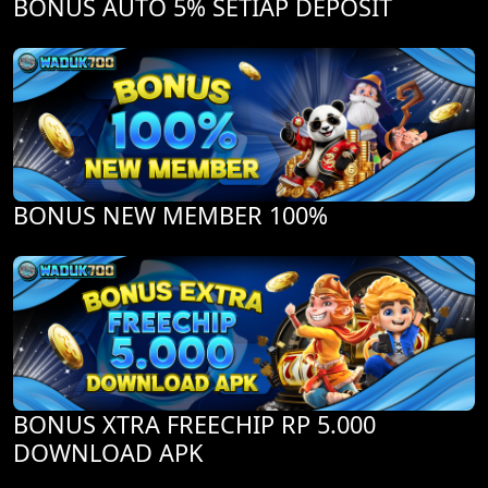
BONUS AUTO 5% SETIAP DEPOSIT
BONUS NEW MEMBER 100%
BONUS XTRA FREECHIP RP 5.000
DOWNLOAD APK