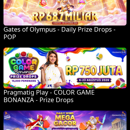
Gates of Olympus - Daily Prize Drops -
POP
Pragmatig Play - COLOR GAME
BONANZA - Prize Drops