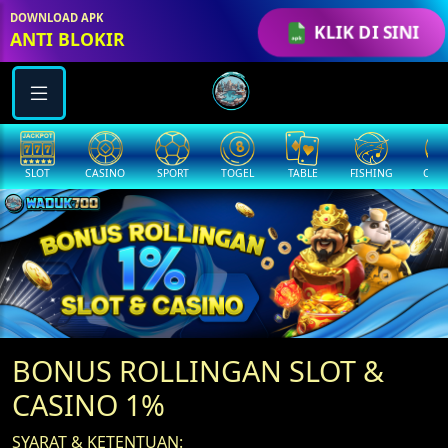
DOWNLOAD APK
KLIK DI SINI
ANTI BLOKIR
SLOT
CASINO
SPORT
TOGEL
TABLE
FISHING
COCK
BONUS ROLLINGAN SLOT &
CASINO 1%
SYARAT & KETENTUAN: