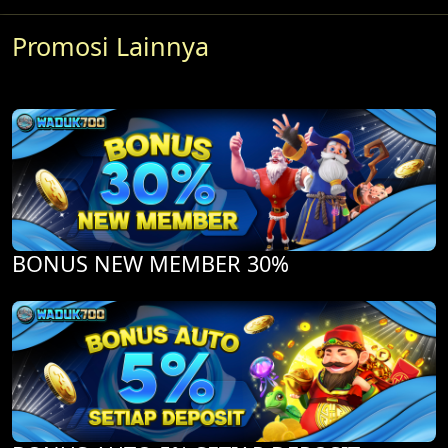
Promosi Lainnya
BONUS NEW MEMBER 30%