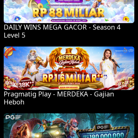
DAILY WINS MEGA GACOR - Season 4
Level 5
Pragmatig Play - MERDEKA - Gajian
Heboh